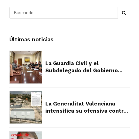
Últimas noticias
La Guardia Civil y el
Subdelegado del Gobierno
plantan cara al fraude
urbanístico que devora el
campo de Alicante
La Generalitat Valenciana
intensifica su ofensiva contra
los asentamientos ilegales y
abre la puerta a la
expropiación