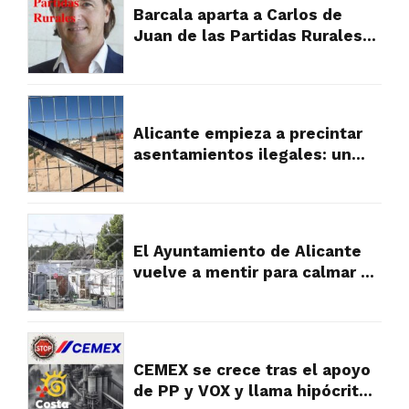
Barcala aparta a Carlos de
Juan de las Partidas Rurales
tras la presión vecinal por su
gestión
Alicante empieza a precintar
asentamientos ilegales: un
primer paso hacia el orden
urbanístico en las partidas
rurales
El Ayuntamiento de Alicante
vuelve a mentir para calmar a
los vecinos, pero la verdad es
muy diferente y falta a la
realidad
CEMEX se crece tras el apoyo
de PP y VOX y llama hipócritas