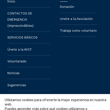
Inicio
Donación
CONTACTOS DE
Unete a la Asociación
EMERGENCIA
(imprescindibles)
Trabaja como voluntario
SERVICIOS BÁSICOS
Únete a la AVCF
Voluntariado
Noticias
Sugerencias
Contacto
Utilizamos cookies para ofrecerte la mejor experiencia en nuestra
web.
Puedes aprender más sobre qué cookies utilizamos o