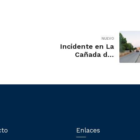
NUEVO
Incidente en La
Cañada del
Fenollar: Solicitud
de Mayor
Seguridad
cto
Enlaces