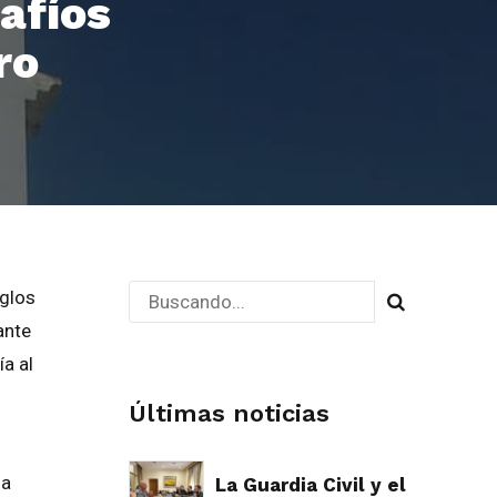
safíos
ro
iglos
ante
ía al
Últimas noticias
ha
La Guardia Civil y el