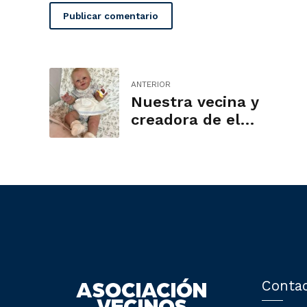
Publicar comentario
ANTERIOR
Nuestra vecina y
creadora de el
fenómeno de los
bebés reborn: la
revolución artística
de Magical
Reborns
Conta