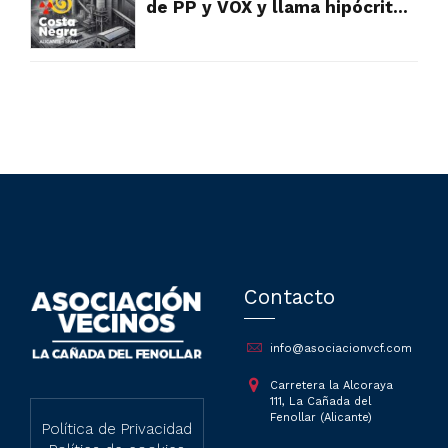
de PP y VOX y llama hipócritas
a las víctimas y vecinos que
sufren su contaminación
Contacto
info@asociacionvcf.com
Carretera la Alcoraya
111, La Cañada del
Fenollar (Alicante)
Política de Privacidad