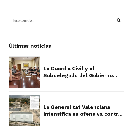
las partidas rurales
Últimas noticias
La Guardia Civil y el
Subdelegado del Gobierno
plantan cara al fraude
urbanístico que devora el
campo de Alicante
La Generalitat Valenciana
intensifica su ofensiva contra
los asentamientos ilegales y
abre la puerta a la