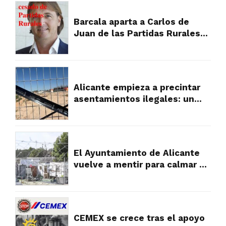
expropiación
Barcala aparta a Carlos de
Juan de las Partidas Rurales
tras la presión vecinal por su
gestión
Alicante empieza a precintar
asentamientos ilegales: un
primer paso hacia el orden
urbanístico en las partidas
rurales
El Ayuntamiento de Alicante
vuelve a mentir para calmar a
los vecinos, pero la verdad es
muy diferente y falta a la
realidad
CEMEX se crece tras el apoyo