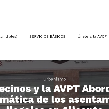
indibles)
SERVICIOS BÁSICOS
Únete a la AVCF
Urbanismo
ecinos y la AVPT Abor
mática de los asenta