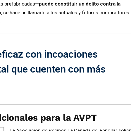
as prefabricadas—
puede constituir un delito contra la
o, se hace un llamado a los actuales y futuros compradores 
.
eficaz con incoaciones
tal que cuenten con más
icionales para la AVPT
La Asociación de Vecinos La Cañada del Fenollar solici