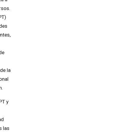
rsos.
PT)
ndes
ntes,
de
de la
onal
n.
PT y
ad
s las