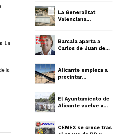
cara al fraude
s
urbanístico que
La Generalitat
devora el campo de
Valenciana
Alicante
intensifica su
ofensiva contra los
asentamientos
Barcala aparta a
a. La
ilegales y abre la
Carlos de Juan de
puerta a la
las Partidas Rurales
expropiación
tras la presión
vecinal por su
Alicante empieza a
de la
gestión
precintar
asentamientos
ilegales: un primer
paso hacia el orden
El Ayuntamiento de
urbanístico en las
Alicante vuelve a
partidas rurales
mentir para calmar a
los vecinos, pero la
verdad es muy
CEMEX se crece tras
diferente y falta a la