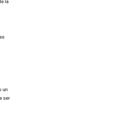
e la
es
o un
e ser