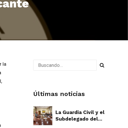
cante
 la
a
,
Últimas noticias
La Guardia Civil y el
Subdelegado del
a
Gobierno plantan