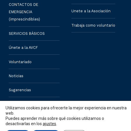
CONTACTOS DE
Unete a la Asociación
EMERGENCIA
(imprescindibles)
Trabaja como voluntario
SERVICIOS BÁSICOS
Únete a la AVCF
Voluntariado
Noticias
Sugerencias
Contacto
Utilizamos cookies para ofrecerte la mejor experiencia en nuestra
web.
Puedes aprender más sobre qué cookies utilizamos o
desactivarlas en los
ajustes
.