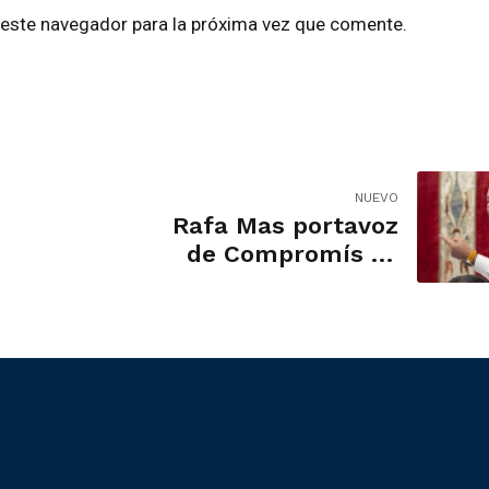
 este navegador para la próxima vez que comente.
NUEVO
Rafa Mas portavoz
de Compromís se
posiciona contra la
expansión
industrial de
CEMEX y llevará el
tema al Pleno