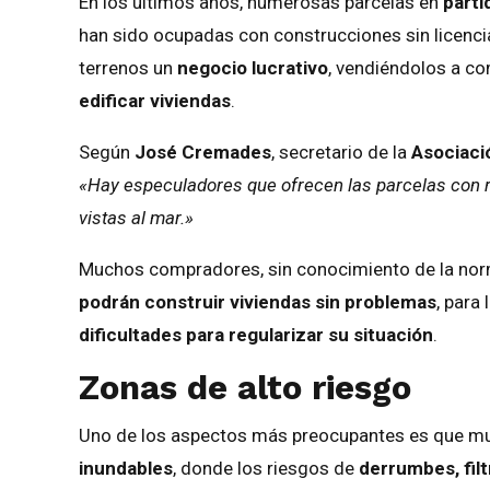
En los últimos años, numerosas parcelas en
parti
han sido ocupadas con construcciones sin licenci
terrenos un
negocio lucrativo
, vendiéndolos a c
edificar viviendas
.
Según
José Cremades
, secretario de la
Asociaci
«Hay especuladores que ofrecen las parcelas con 
vistas al mar.»
Muchos compradores, sin conocimiento de la norm
podrán construir viviendas sin problemas
, para
dificultades para regularizar su situación
.
Zonas de alto riesgo
Uno de los aspectos más preocupantes es que m
inundables
, donde los riesgos de
derrumbes, filt