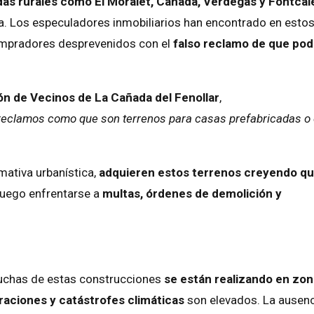
das rurales como El Moralet, Cañada, Verdegás y Fontcal
a. Los especuladores inmobiliarios han encontrado en esto
ompradores desprevenidos con el
falso reclamo de que pod
ón de Vecinos de La Cañada del Fenollar
,
reclamos como que son terrenos para casas prefabricadas o
ativa urbanística,
adquieren estos terrenos creyendo q
 luego enfrentarse a
multas, órdenes de demolición y
uchas de estas construcciones
se están realizando en zo
raciones y catástrofes climáticas
son elevados. La ausenc