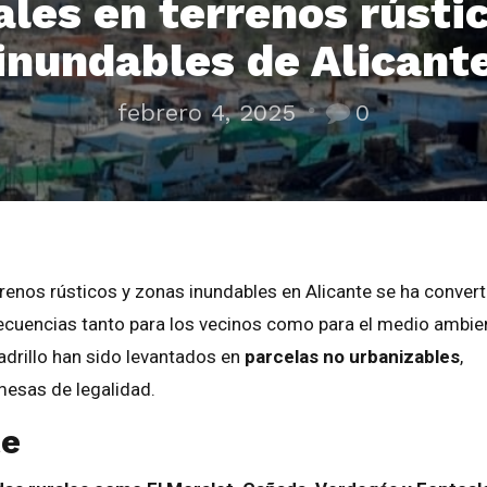
ales en terrenos rústi
inundables de Alicant
febrero 4, 2025
0
renos rústicos y zonas inundables en Alicante se ha conver
ecuencias tanto para los vecinos como para el medio ambie
adrillo han sido levantados en
parcelas no urbanizables
,
mesas de legalidad.
te