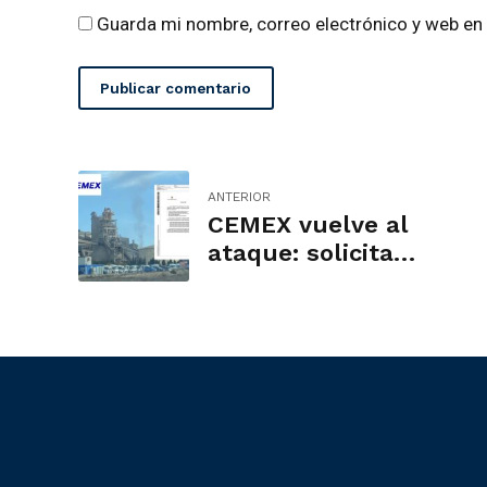
Guarda mi nombre, correo electrónico y web en
Publicar comentario
ANTERIOR
CEMEX vuelve al
ataque: solicita
permiso para una
nueva fábrica de
aditivos en
Alicante