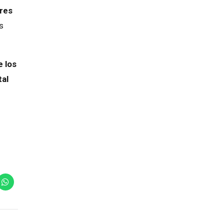
ores
s
e los
tal