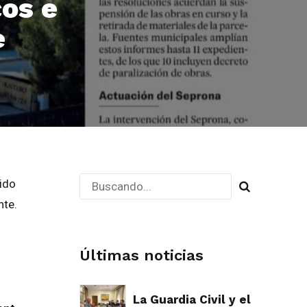
cos e
e
tido
nte.
Últimas noticias
La Guardia Civil y el