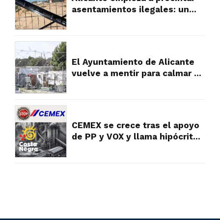
asentamientos ilegales: un
primer paso hacia el orden
urbanístico en las partidas
rurales
El Ayuntamiento de Alicante
vuelve a mentir para calmar a
los vecinos, pero la verdad es
muy diferente y falta a la
realidad
CEMEX se crece tras el apoyo
de PP y VOX y llama hipócritas
a las víctimas y vecinos que
sufren su contaminación