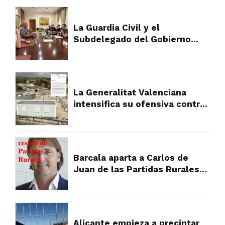
La Guardia Civil y el
Subdelegado del Gobierno
plantan cara al fraude
urbanístico que devora el
campo de Alicante
La Generalitat Valenciana
intensifica su ofensiva contra
los asentamientos ilegales y
abre la puerta a la
expropiación
Barcala aparta a Carlos de
Juan de las Partidas Rurales
tras la presión vecinal por su
gestión
Alicante empieza a precintar