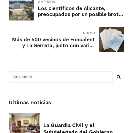
ANTERIOR
Los científicos de Alicante,
preocupados por un posible brote
pandémico de gripe aviar.
NUEVO
Más de 500 vecinos de Foncalent
y La Serreta, junto con varias
asociaciones, presentan
alegaciones contra la ampliación
de CEMEX
Últimas noticias
La Guardia Civil y el
Subdelegado del Gobierno