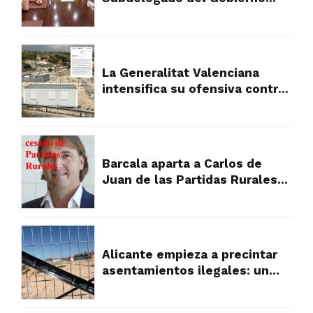
plantan cara al fraude
urbanístico que devora el
campo de Alicante
La Generalitat Valenciana
intensifica su ofensiva contra
los asentamientos ilegales y
abre la puerta a la
expropiación
Barcala aparta a Carlos de
Juan de las Partidas Rurales
tras la presión vecinal por su
gestión
Alicante empieza a precintar
asentamientos ilegales: un
primer paso hacia el orden
urbanístico en las partidas