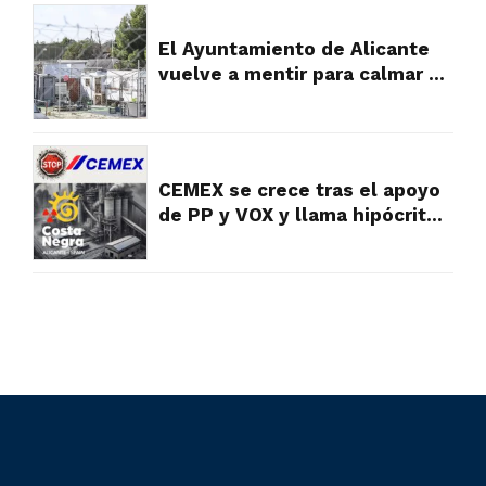
rurales
El Ayuntamiento de Alicante
vuelve a mentir para calmar a
los vecinos, pero la verdad es
muy diferente y falta a la
realidad
CEMEX se crece tras el apoyo
de PP y VOX y llama hipócritas
a las víctimas y vecinos que
sufren su contaminación