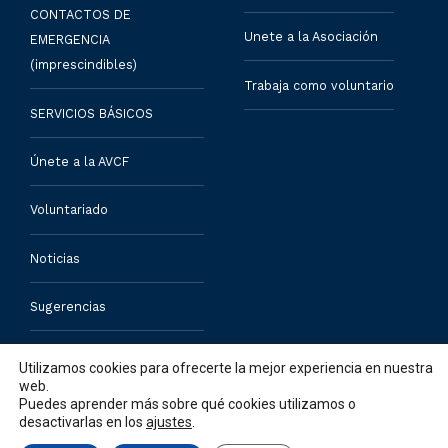
CONTACTOS DE
Unete a la Asociación
EMERGENCIA
(imprescindibles)
Trabaja como voluntario
SERVICIOS BÁSICOS
Únete a la AVCF
Voluntariado
Noticias
Sugerencias
Contacto
Utilizamos cookies para ofrecerte la mejor experiencia en nuestra
web.
Puedes aprender más sobre qué cookies utilizamos o
desactivarlas en los
ajustes
.