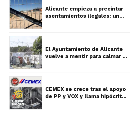
Alicante empieza a precintar
asentamientos ilegales: un
primer paso hacia el orden
urbanístico en las partidas
rurales
El Ayuntamiento de Alicante
vuelve a mentir para calmar a
los vecinos, pero la verdad es
muy diferente y falta a la
realidad
CEMEX se crece tras el apoyo
de PP y VOX y llama hipócritas
a las víctimas y vecinos que
sufren su contaminación