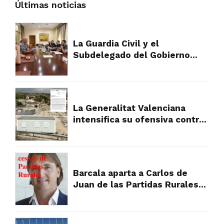
Últimas noticias
La Guardia Civil y el
Subdelegado del Gobierno
plantan cara al fraude
urbanístico que devora el
campo de Alicante
La Generalitat Valenciana
intensifica su ofensiva contra
los asentamientos ilegales y
abre la puerta a la
expropiación
Barcala aparta a Carlos de
Juan de las Partidas Rurales
tras la presión vecinal por su
gestión