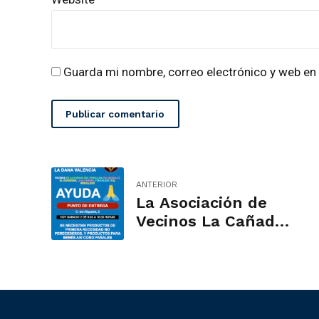
Guarda mi nombre, correo electrónico y web en
Publicar comentario
ANTERIOR
La Asociación de
Vecinos La Cañada
del Fenollar
solicita ayuda
urgente para los
afectados por la
DANA en Valencia