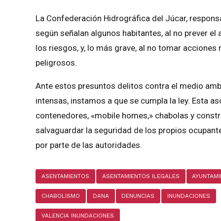
La Confederación Hidrográfica del Júcar, responsab
según señalan algunos habitantes, al no prever el 
los riesgos, y, lo más grave, al no tomar accione
peligrosos.
Ante estos presuntos delitos contra el medio ambi
intensas, instamos a que se cumpla la ley. Esta as
contenedores, «mobile homes,» chabolas y constr
salvaguardar la seguridad de los propios ocupante
por parte de las autoridades.
ASENTAMIENTOS
ASENTAMIENTOS ILEGALES
AYUNTAM
CHABOLISMO
DANA
DENUNCIAS
INUNDACIONES
VALENCIA INUNDACIONES