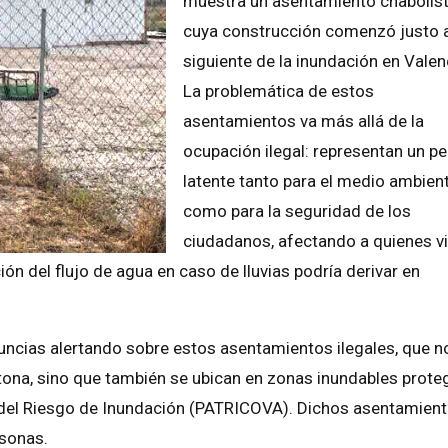
muestra un asentamiento chabolis
cuya construcción comenzó justo a
siguiente de la inundación en Valen
La problemática de estos
asentamientos va más allá de la
ocupación ilegal: representan un pe
latente tanto para el medio ambien
como para la seguridad de los
ciudadanos, afectando a quienes v
ón del flujo de agua en caso de lluvias podría derivar en
ncias alertando sobre estos asentamientos ilegales, que n
ctona, sino que también se ubican en zonas inundables prote
ón del Riesgo de Inundación (PATRICOVA). Dichos asentamien
rsonas.