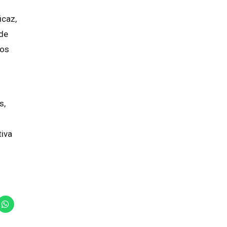
icaz,
 de
tos
s,
tiva