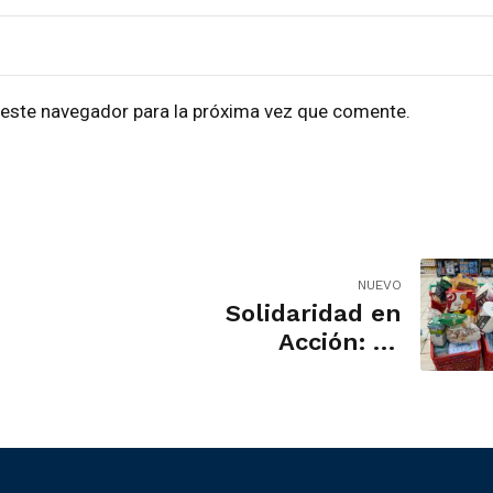
 este navegador para la próxima vez que comente.
NUEVO
Solidaridad en
Acción: La
Asociación de
Vecinos de La
Cañada del
Fenollar Apoya a
los Afectados por