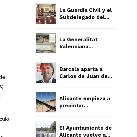
La Guardia Civil y el
Subdelegado del
Gobierno plantan
cara al fraude
urbanístico que
La Generalitat
devora el campo de
Valenciana
Alicante
intensifica su
ofensiva contra los
asentamientos
Barcala aparta a
ilegales y abre la
Carlos de Juan de
 de
puerta a la
las Partidas Rurales
s;
expropiación
tras la presión
l
vecinal por su
Alicante empieza a
gestión
precintar
asentamientos
culo
ilegales: un primer
paso hacia el orden
El Ayuntamiento de
urbanístico en las
Alicante vuelve a