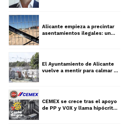
tras la presión vecinal por su
gestión
Alicante empieza a precintar
asentamientos ilegales: un
primer paso hacia el orden
urbanístico en las partidas
rurales
El Ayuntamiento de Alicante
vuelve a mentir para calmar a
los vecinos, pero la verdad es
muy diferente y falta a la
realidad
CEMEX se crece tras el apoyo
de PP y VOX y llama hipócritas
a las víctimas y vecinos que
sufren su contaminación