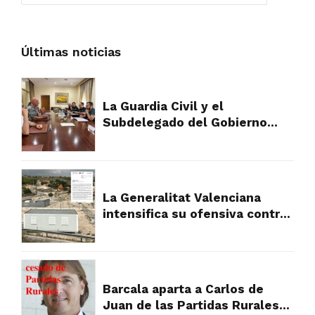
Últimas noticias
La Guardia Civil y el
Subdelegado del Gobierno
plantan cara al fraude
urbanístico que devora el
campo de Alicante
La Generalitat Valenciana
intensifica su ofensiva contra
los asentamientos ilegales y
abre la puerta a la
expropiación
Barcala aparta a Carlos de
Juan de las Partidas Rurales