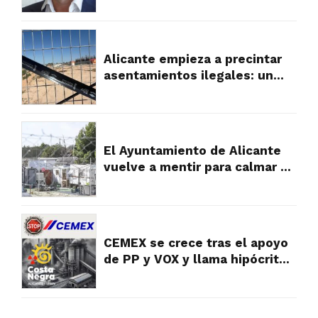
gestión
Alicante empieza a precintar
asentamientos ilegales: un
primer paso hacia el orden
urbanístico en las partidas
rurales
El Ayuntamiento de Alicante
vuelve a mentir para calmar a
los vecinos, pero la verdad es
muy diferente y falta a la
realidad
CEMEX se crece tras el apoyo
de PP y VOX y llama hipócritas
a las víctimas y vecinos que
sufren su contaminación