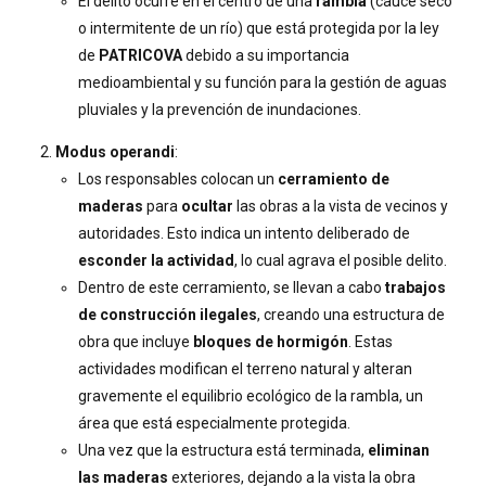
El delito ocurre en el centro de una
rambla
(cauce seco
o intermitente de un río) que está protegida por la ley
de
PATRICOVA
debido a su importancia
medioambiental y su función para la gestión de aguas
pluviales y la prevención de inundaciones.
Modus operandi
:
Los responsables colocan un
cerramiento de
maderas
para
ocultar
las obras a la vista de vecinos y
autoridades. Esto indica un intento deliberado de
esconder la actividad
, lo cual agrava el posible delito.
Dentro de este cerramiento, se llevan a cabo
trabajos
de construcción ilegales
, creando una estructura de
obra que incluye
bloques de hormigón
. Estas
actividades modifican el terreno natural y alteran
gravemente el equilibrio ecológico de la rambla, un
área que está especialmente protegida.
Una vez que la estructura está terminada,
eliminan
las maderas
exteriores, dejando a la vista la obra