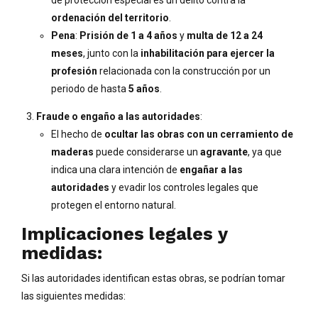
de protección especial es un delito contra la
ordenación del territorio
.
Pena
:
Prisión de 1 a 4 años
y
multa de 12 a 24
meses
, junto con la
inhabilitación para ejercer la
profesión
relacionada con la construcción por un
periodo de hasta
5 años
.
Fraude o engaño a las autoridades
:
El hecho de
ocultar las obras con un cerramiento de
maderas
puede considerarse un
agravante
, ya que
indica una clara intención de
engañar a las
autoridades
y evadir los controles legales que
protegen el entorno natural.
Implicaciones legales y
medidas:
Si las autoridades identifican estas obras, se podrían tomar
las siguientes medidas: