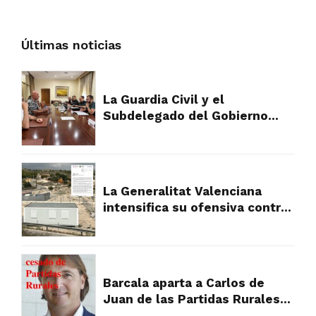
Últimas noticias
La Guardia Civil y el
Subdelegado del Gobierno
plantan cara al fraude
urbanístico que devora el
campo de Alicante
La Generalitat Valenciana
intensifica su ofensiva contra
los asentamientos ilegales y
abre la puerta a la
expropiación
Barcala aparta a Carlos de
Juan de las Partidas Rurales
tras la presión vecinal por su