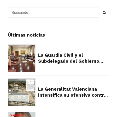
Últimas noticias
La Guardia Civil y el
Subdelegado del Gobierno
plantan cara al fraude
urbanístico que devora el
campo de Alicante
La Generalitat Valenciana
intensifica su ofensiva contra
los asentamientos ilegales y
abre la puerta a la
expropiación