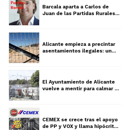
Barcala aparta a Carlos de
Juan de las Partidas Rurales
tras la presión vecinal por su
gestión
Alicante empieza a precintar
asentamientos ilegales: un
primer paso hacia el orden
urbanístico en las partidas
rurales
El Ayuntamiento de Alicante
vuelve a mentir para calmar a
los vecinos, pero la verdad es
muy diferente y falta a la
realidad
CEMEX se crece tras el apoyo
de PP y VOX y llama hipócritas