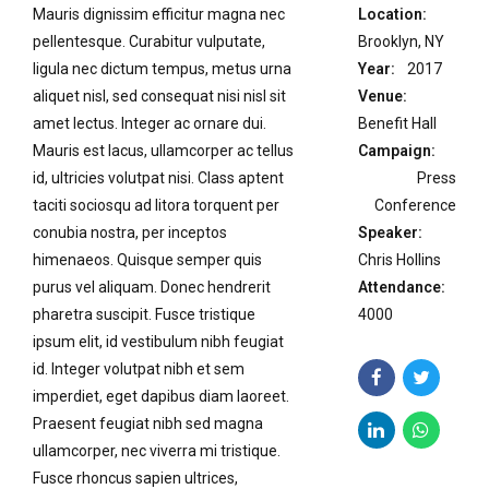
Mauris dignissim efficitur magna nec
Location:
pellentesque. Curabitur vulputate,
Brooklyn, NY
ligula nec dictum tempus, metus urna
Year:
2017
aliquet nisl, sed consequat nisi nisl sit
Venue:
amet lectus. Integer ac ornare dui.
Benefit Hall
Mauris est lacus, ullamcorper ac tellus
Campaign:
id, ultricies volutpat nisi. Class aptent
Press
taciti sociosqu ad litora torquent per
Conference
conubia nostra, per inceptos
Speaker:
himenaeos. Quisque semper quis
Chris Hollins
purus vel aliquam. Donec hendrerit
Attendance:
pharetra suscipit. Fusce tristique
4000
ipsum elit, id vestibulum nibh feugiat
id. Integer volutpat nibh et sem
imperdiet, eget dapibus diam laoreet.
Praesent feugiat nibh sed magna
ullamcorper, nec viverra mi tristique.
Fusce rhoncus sapien ultrices,