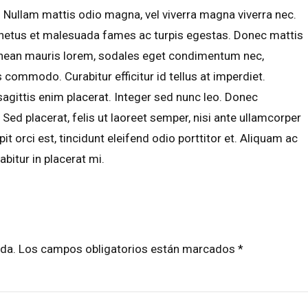
r. Nullam mattis odio magna, vel viverra magna viverra nec.
t netus et malesuada fames ac turpis egestas. Donec mattis
Aenean mauris lorem, sodales eget condimentum nec,
 commodo. Curabitur efficitur id tellus at imperdiet.
agittis enim placerat. Integer sed nunc leo. Donec
id. Sed placerat, felis ut laoreet semper, nisi ante ullamcorper
pit orci est, tincidunt eleifend odio porttitor et. Aliquam ac
abitur in placerat mi.
cada. Los campos obligatorios están marcados *