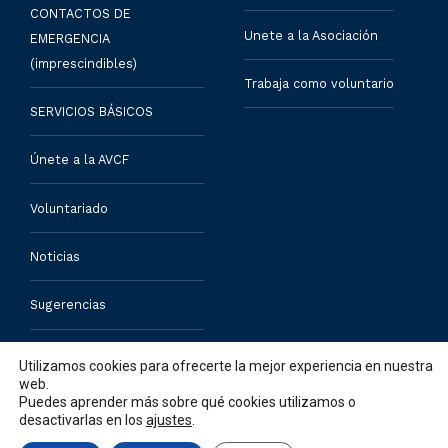
CONTACTOS DE
Unete a la Asociación
EMERGENCIA
(imprescindibles)
Trabaja como voluntario
SERVICIOS BÁSICOS
Únete a la AVCF
Voluntariado
Noticias
Sugerencias
Contacto
Utilizamos cookies para ofrecerte la mejor experiencia en nuestra
web.
Puedes aprender más sobre qué cookies utilizamos o
desactivarlas en los
ajustes
.