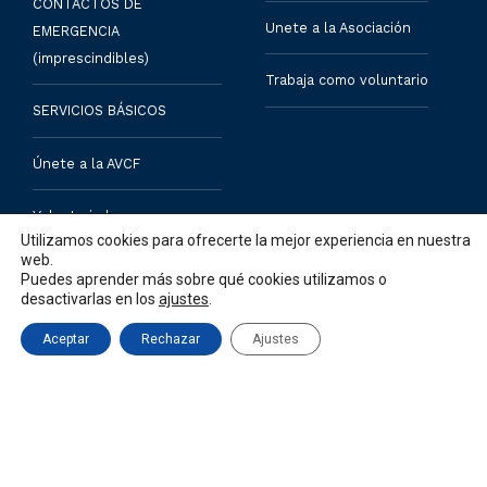
CONTACTOS DE
Unete a la Asociación
EMERGENCIA
(imprescindibles)
Trabaja como voluntario
SERVICIOS BÁSICOS
Únete a la AVCF
Voluntariado
Utilizamos cookies para ofrecerte la mejor experiencia en nuestra
web.
Noticias
Puedes aprender más sobre qué cookies utilizamos o
desactivarlas en los
ajustes
.
Sugerencias
Aceptar
Rechazar
Ajustes
Contacto